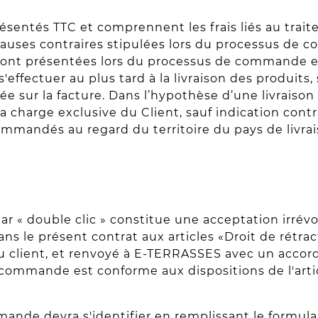
résentés TTC et comprennent les frais liés au tra
f clauses contraires stipulées lors du processus de
 sont présentées lors du processus de commande et 
s'effectuer au plus tard à la livraison des produits,
ur la facture. Dans l’hypothèse d’une livraison de
a charge exclusive du Client, sauf indication contrai
ommandés au regard du territoire du pays de livrai
 « double clic » constitue une acceptation irrév
ns le présent contrat aux articles «Droit de rétr
au client, et renvoyé à E-TERRASSES avec un accor
commande est conforme aux dispositions de l'artic
ande devra s'identifier en remplissant le formulair