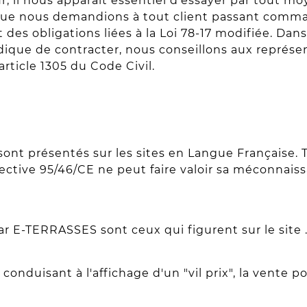
r, il nous apparaît essentiel d’essayer par tout moy
le que nous demandions à tout client passant comman
 des obligations liées à la Loi 78-17 modifiée. Dans
dique de contracter, nous conseillons aux représen
article 1305 du Code Civil.
sont présentés sur les sites en Langue Française.
ective 95/46/CE ne peut faire valoir sa méconnai
r E-TERRASSES sont ceux qui figurent sur le site 
conduisant à l'affichage d'un "vil prix", la vent