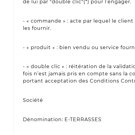
de lui par "double clic"(*) pour l’engager.
- « commande » : acte par lequel le client s
les fournir.
- « produit » : bien vendu ou service fourni
- « double clic » : réitération de la val
fois n’est jamais pris en compte sans la c
portant acceptation des Conditions Cont
Société
Dénomination: E-TERRASSES